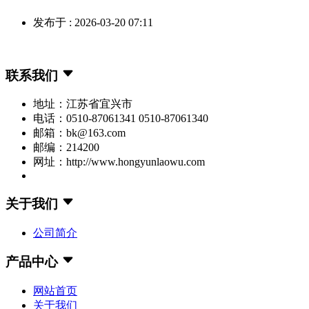
发布于 : 2026-03-20 07:11
联系我们
地址：江苏省宜兴市
电话：0510-87061341 0510-87061340
邮箱：bk@163.com
邮编：214200
网址：http://www.hongyunlaowu.com
关于我们
公司简介
产品中心
网站首页
关于我们