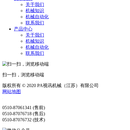
关于我们
机械知识
机械自动化
联系我们
产品中心
关于我们
机械知识
机械自动化
联系我们
扫一扫，浏览移动端
版权所有 © 2020 PA视讯机械（江苏）有限公司
网站地图
0510-87061341 (售前)
0510-87076718 (售后)
0510-87076732 (技术)