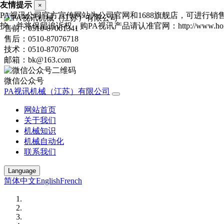
友情提示
×
PA视讯公司官方宣传网站为公司官网和1688旗舰店，可进行
护，并将保留追诉权，购PA视讯产品请认准官网：http://www.hongyu
售前：0510-87061341
售后：0510-87076718
技术：0510-87076708
邮箱：bk@163.com
微信公众号
PA视讯机械（江苏）有限公司
网站首页
关于我们
机械知识
机械自动化
联系我们
Language
简体中文
English
French