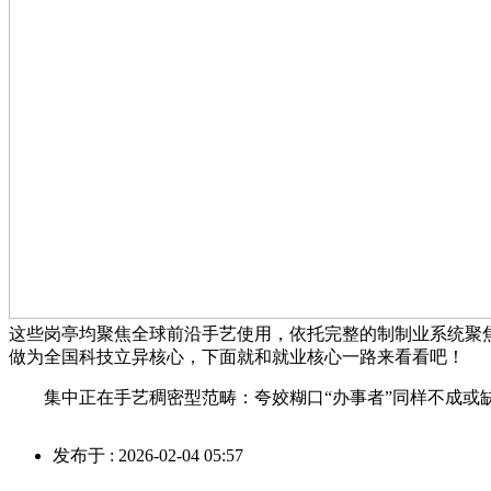
这些岗亭均聚焦全球前沿手艺使用，依托完整的制制业系统聚焦
做为全国科技立异核心，下面就和就业核心一路来看看吧！
集中正在手艺稠密型范畴：夸姣糊口“办事者”同样不成或
发布于 : 2026-02-04 05:57