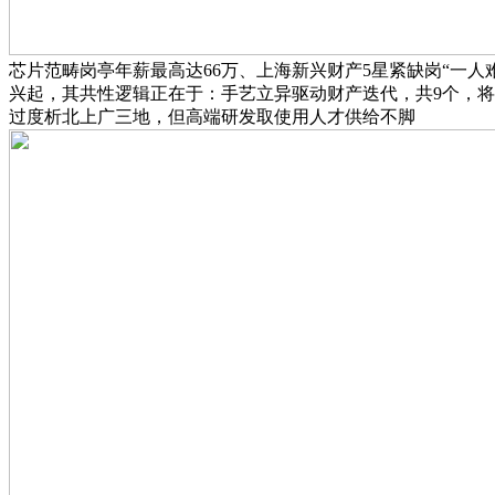
芯片范畴岗亭年薪最高达66万、上海新兴财产5星紧缺岗“一人
兴起，其共性逻辑正在于：手艺立异驱动财产迭代，共9个，
过度析北上广三地，但高端研发取使用人才供给不脚