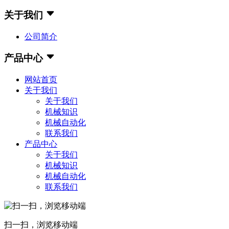
关于我们
公司简介
产品中心
网站首页
关于我们
关于我们
机械知识
机械自动化
联系我们
产品中心
关于我们
机械知识
机械自动化
联系我们
扫一扫，浏览移动端