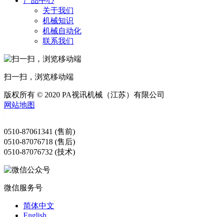
产品中心
关于我们
机械知识
机械自动化
联系我们
扫一扫，浏览移动端
版权所有 © 2020 PA视讯机械（江苏）有限公司
网站地图
0510-87061341 (售前)
0510-87076718 (售后)
0510-87076732 (技术)
微信服务号
简体中文
English