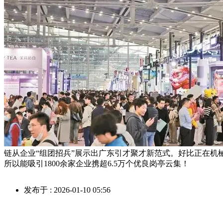
链从企业“组团招兵”展示出广东引才聚才新范式。好比正在机
所以能吸引1800余家企业携超6.5万个优良岗亭云集！
发布于 : 2026-01-10 05:56