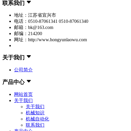
联系我们
地址：江苏省宜兴市
电话：0510-87061341 0510-87061340
邮箱：bk@163.com
邮编：214200
网址：http://www.hongyunlaowu.com
关于我们
公司简介
产品中心
网站首页
关于我们
关于我们
机械知识
机械自动化
联系我们