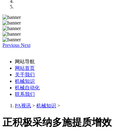
Previous
Next
网站导航
网站首页
关于我们
机械知识
机械自动化
联系我们
PA视讯
>
机械知识
>
正积极采纳多施提质增效