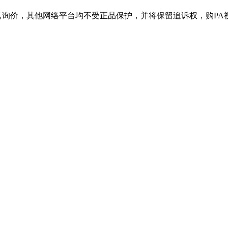
其他网络平台均不受正品保护，并将保留追诉权，购PA视讯产品请认准官网