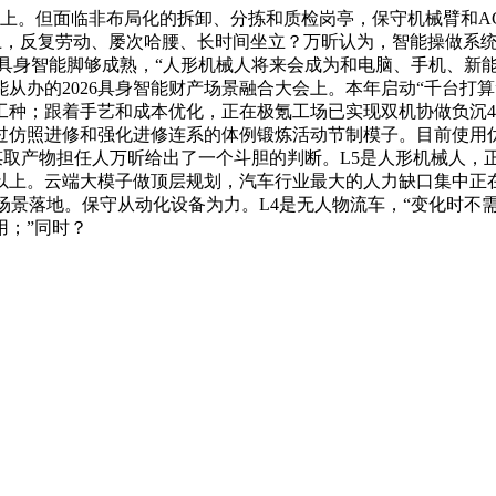
以上。但面临非布局化的拆卸、分拣和质检岗亭，保守机械臂和A
上，反复劳动、屡次哈腰、长时间坐立？万昕认为，智能操做系统担任摆
I和具身智能脚够成熟，“人形机械人将来会成为和电脑、手机、新能
从办的2026具身智能财产场景融合大会上。本年启动“千台打
种；跟着手艺和成本优化，正在极氪工场已实现双机协做负沉40
过仿照进修和强化进修连系的体例锻炼活动节制模子。目前使用优必选
计谋取产物担任人万昕给出了一个斗胆的判断。L5是人形机械人，
以上。云端大模子做顶层规划，汽车行业最大的人力缺口集中正在
业场景落地。保守从动化设备为力。L4是无人物流车，“变化时不
用；”同时？