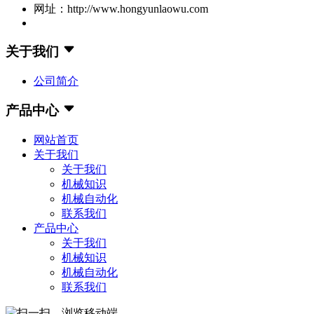
网址：http://www.hongyunlaowu.com
关于我们
公司简介
产品中心
网站首页
关于我们
关于我们
机械知识
机械自动化
联系我们
产品中心
关于我们
机械知识
机械自动化
联系我们