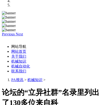
Previous
Next
网站导航
网站首页
关于我们
机械知识
机械自动化
联系我们
PA视讯
>
机械知识
>
论坛的“立异社群”名录里列出
了130多位来自科