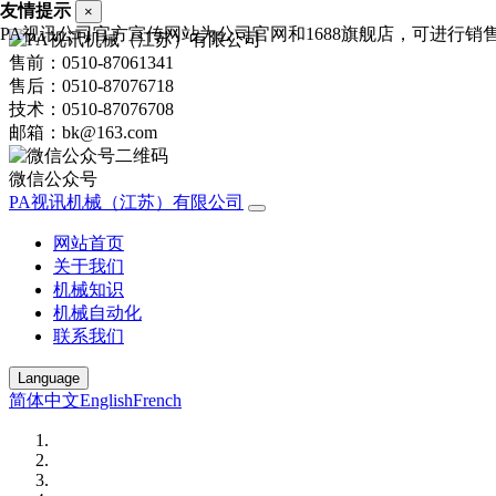
友情提示
×
PA视讯公司官方宣传网站为公司官网和1688旗舰店，可进行销售询价，
售前：0510-87061341
售后：0510-87076718
技术：0510-87076708
邮箱：bk@163.com
微信公众号
PA视讯机械（江苏）有限公司
网站首页
关于我们
机械知识
机械自动化
联系我们
Language
简体中文
English
French