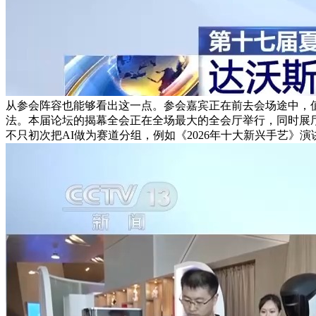
从参会阵容也能够看出这一点。参会嘉宾正在前去会场途中，
法。本届论坛的揭幕全会正在全场最大的全会厅举行，同时展厅
不只初次把AI做为赛道分组，例如《2026年十大新兴手艺》演