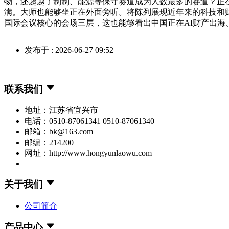
物，还超越了制制、能源等保守赛道成为人数最多的赛道？正在
满。大师也能够坐正在外面旁听。将陈列展现近年来的科技和
国际会议核心的会场三层，这也能够看出中国正在AI财产出海
发布于 : 2026-06-27 09:52
联系我们
地址：江苏省宜兴市
电话：0510-87061341 0510-87061340
邮箱：bk@163.com
邮编：214200
网址：http://www.hongyunlaowu.com
关于我们
公司简介
产品中心