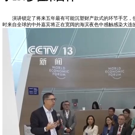
演讲锁定了将来五年最有可能沉塑财产款式的环节手艺，使
时来自全球的中外嘉宾将正在宽阔的海滨夜色中感触感染大连