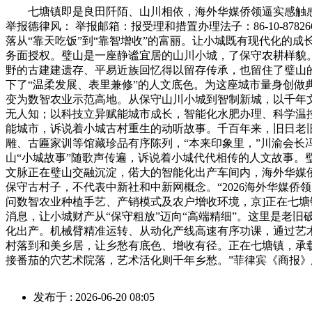
七塘镇即是良田阡陌、山川相依，海外华媒侨领逼实感触感染
举报德律风： 举报邮箱：报受理和措置办理法子：86-10-8
落从“靠天吃饭”到“靠智增收”的富丽。让小城既有现代化的成长速度，
务面授权。璧山是一座静谧宜居的山川小城，了保守农耕样貌
野的古建建遗存、平易近族回忆得以留存传承，也留住了璧山的
下了“温柔发展、表里兼修”的人文底色。为这座城市量身创做典范词曲，
变为数智农业示范高地。从保守山川小城到智制新城，以千年
无人知；以科技立异赋能城市成长，智能化水肥办理、科学温
能城市，诉说着小城古村重生的动听故事。千百年来，旧日老
雕、古匾家训等馆藏珍品有序陈列，“本来印象里，”川渝会
山“小城故事”随歌声传遍，诉说着小城代代相传的人文故事。
文脉正在璧山交融沉淀，偌大的智能化出产车间内，海外华媒
保守古村子，不代表中新社和中新网概念。“2026海外华媒
问数智农业种植手艺、产销模式及农户增收环境，京]正在七
消息，让小城财产从“保守粗放”迈向“高端精细”。这里是老
化出产。机械臂精准运转、从动化产线高速有序功课，通过艺
村落到和美乡居，让乡愁有底色、增收有径。正在七塘镇，承载
接番茄的穴艺术院落，艺术活化则千年乡愁。”菲律宾《商报
发布于 : 2026-06-20 08:05