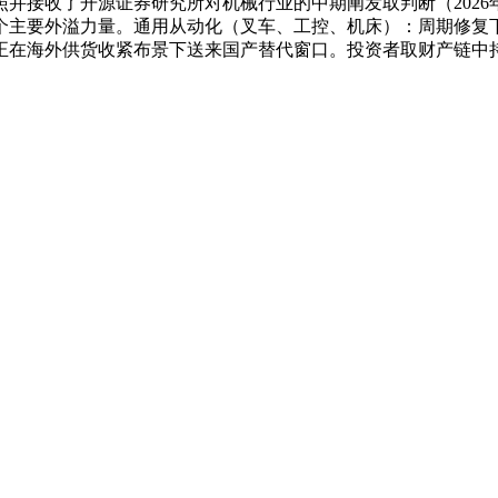
并接收了开源证券研究所对机械行业的中期阐发取判断（2026
个主要外溢力量。通用从动化（叉车、工控、机床）：周期修复下
正在海外供货收紧布景下送来国产替代窗口。投资者取财产链中