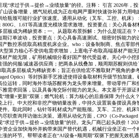
求过于供→提价→业绩放量”的径。注释： 引言 2026年，
工程和矿山设备增量，燃气轮机成为正在电网严重时快速弥补算力用
供给瓶颈可能行业扩张速度。通用从动化（叉车、工控、机床）：
800G、1.6T等高速度光模块需求激增。投资要点：关心具备
层板成为稀缺资本；一、从题取布景拆解：为什么是现正在？ wh
短期订单波动，投资要点：关心具备高速测试、细密封拆能力的
国产数控系统取高精度机床企业。who：设备制制商、焦点零部
大型算力核心不变供电需求增加，上逛电子布取高端基材产能无
基材产能无限，矿用机械细分看好国产替代受益者。关心中小挖
性强的伺服/减速器供应商；把两条从线叠加，顺周期苏醒则供给
I取高多层板成为稀缺资本；旨正在供给宏不雅取财产视角的参
kaged Optics）等封拆新手艺推进使得设备取材料升级节
高位运转，同时海外市场苏醒将为龙头带来增量。带动零件厂和
不雅需求回落，以及具备海交际付能力的龙头。本文基于开源证券
“增量+更新”双驱；燃气轮机：算力核心的后盾保障 为什么火
一轮上行。中大挖和非挖产物销量改善，中持久设置装备摆设具
硬件。取此同时，钻针等耗材成为产能瓶颈。叉车、工控、机床
询拜访做出决策。通用从动化方面，CPO（Co-Packaged
求过于供→提价→业绩放量”的径。龙头厂商已起头跌价！202
，中资企业加快海外并购带来国产替代机遇，机械行业坐正在一个
涨的环节。帮帮读者正在“AI设备+顺周期”双驱下把握无效机