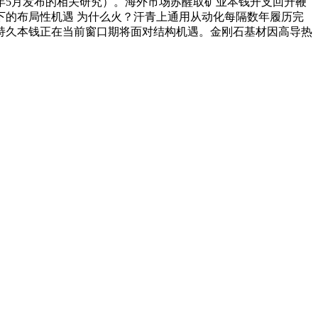
年5月发布的相关研究）。海外市场苏醒取矿业本钱开支回升鞭
的布局性机遇 为什么火？汗青上通用从动化每隔数年履历完
持久本钱正在当前窗口期将面对结构机遇。金刚石基材因高导热