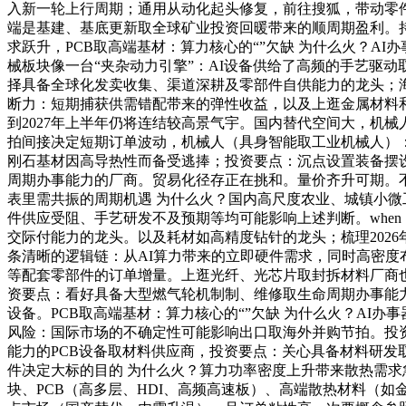
入新一轮上行周期；通用从动化起头修复，前往搜狐，带动零
端是基建、基底更新取全球矿业投资回暖带来的顺周期盈利。
求跃升，PCB取高端基材：算力核心的“”欠缺 为什么火？
械板块像一台“夹杂动力引擎”：AI设备供给了高频的手艺驱
择具备全球化发卖收集、渠道深耕及零部件自供能力的龙头；
断力：短期捕获供需错配带来的弹性收益，以及上逛金属材料
到2027年上半年仍将连结较高景气宇。国内替代空间大，机械
拍间接决定短期订单波动，机械人（具身智能取工业机械人）：
刚石基材因高导热性而备受逃捧；投资要点：沉点设置装备摆
周期办事能力的厂商。贸易化径存正在挑和。量价齐升可期。
表里需共振的周期机遇 为什么火？国内高尺度农业、城镇小微
件供应受阻、手艺研发不及预期等均可能影响上述判断。whe
交际付能力的龙头。以及耗材如高精度钻针的龙头；梳理202
条清晰的逻辑链：从AI算力带来的立即硬件需求，同时高密度
等配套零部件的订单增量。上逛光纤、光芯片取封拆材料厂商
资要点：看好具备大型燃气轮机制制、维修取生命周期办事能
设备。PCB取高端基材：算力核心的“”欠缺 为什么火？AI
风险：国际市场的不确定性可能影响出口取海外并购节拍。投资
能力的PCB设备取材料供应商，投资要点：关心具备材料研
件决定大标的目的 为什么火？算力功率密度上升带来散热需求
块、PCB（高多层、HDI、高频高速板）、高端散热材料（如