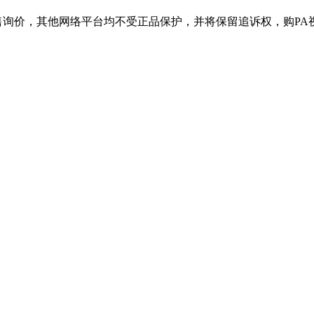
其他网络平台均不受正品保护，并将保留追诉权，购PA视讯产品请认准官网