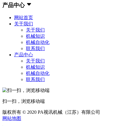
产品中心
网站首页
关于我们
关于我们
机械知识
机械自动化
联系我们
产品中心
关于我们
机械知识
机械自动化
联系我们
扫一扫，浏览移动端
版权所有 © 2020 PA视讯机械（江苏）有限公司
网站地图