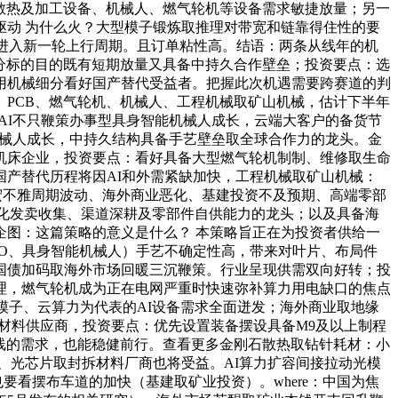
散热及加工设备、机械人、燃气轮机等设备需求敏捷放量；另一
动 为什么火？大型模子锻炼取推理对带宽和链靠得住性的要
望进入新一轮上行周期。且订单粘性高。结语：两条从线年的机
细分标的目的既有短期放量又具备中持久合作壁垒；投资要点：选
用机械细分看好国产替代受益者。把握此次机遇需要跨赛道的判
PCB、燃气轮机、机械人、工程机械取矿山机械，估计下半年
？AI不只鞭策办事型具身智能机械人成长，云端大客户的备货节
机械人成长，中持久结构具备手艺壁垒取全球合作力的龙头。金
机床企业，投资要点：看好具备大型燃气轮机制制、维修取生命
产替代历程将因AI和外需紧缺加快，工程机械取矿山机械：
宏不雅周期波动、海外商业恶化、基建投资不及预期、高端零部
球化发卖收集、渠道深耕及零部件自供能力的龙头；以及具备海
企图：这篇策略的意义是什么？ 本策略旨正在为投资者供给一
PO、具身智能机械人）手艺不确定性高，带来对叶片、布局件
国债加码取海外市场回暖三沉鞭策。行业呈现供需双向好转；投
理，燃气轮机成为正在电网严重时快速弥补算力用电缺口的焦点
大模子、云算力为代表的AI设备需求全面迸发；海外商业取地缘
材料供应商，投资要点：优先设置装备摆设具备M9及以上制程
线的需求，也能稳健前行。查看更多金刚石散热取钻针耗材：小
、光芯片取封拆材料厂商也将受益。AI算力扩容间接拉动光模
要看摆布车道的加快（基建取矿业投资）。where：中国为焦