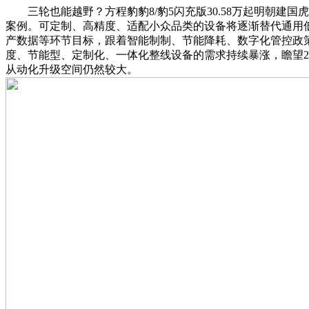
三轮也能越野？方程豹豹8/豹5闪充版30.58万起明朝建
案例。可定制、高精度、适配小众品类的设备将逐渐替代通用
产数据等环节目标，跟着智能制制、节能降耗、数字化管控政策落
度、节能型、定制化、一体化整线设备的需求持续暴涨，瞻望2
从动化升级空间仍然较大。