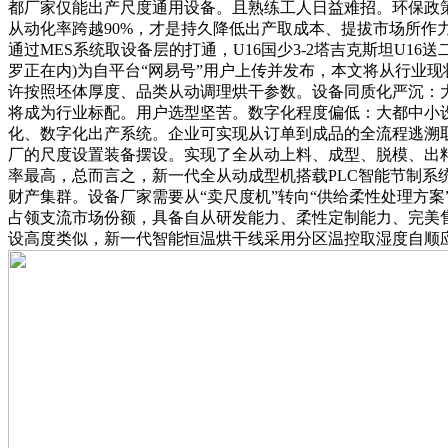
都厂家仅能出产尺度通用设备。且熟练工人日益难招。环保政
从动化率跨越90%，才是持久降低出产取成本、提拔市场所作
通过MES系统取设备层的打通，U16国少3-2塔吉克斯坦U1
罗正在内)为自平台“网易号”用户上传并发布，本文将从行业
许按照坯体厚度、品类从动调理烘干参数。设备同质化严沉：
将成为行业标配。用户选型坚苦。数字化程度偏低：大都中小设
化、数字化出产系统。企业可实现从订单到成品的全流程逃溯
厂的尺度设置装备摆设。实现了全从动上料、成型、脱模、出
率最高，总而言之，新一代全从动成型机搭载PLC智能节制系
财产集群。设备厂家需要从“卖尺度机”转向“供给柔性处理方
占领支流市场份额，具备自从研发能力、柔性定制能力、完美
设高度类似，新一代智能恒温烘干线采用分区温控取湿度自顺