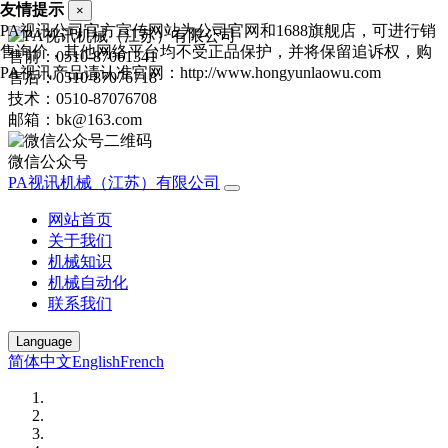
友情提示
×
PA视讯公司官方宣传网站为公司官网和1688旗舰店，可进行销
售询价，其他网络平台均不受正品保护，并将保留追诉权，购
售前：0510-87061341
PA视讯产品请认准官网：http://www.hongyunlaowu.com
售后：0510-87076718
技术：0510-87076708
邮箱：bk@163.com
微信公众号
PA视讯机械（江苏）有限公司
网站首页
关于我们
机械知识
机械自动化
联系我们
Language
简体中文
English
French