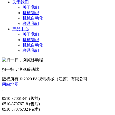
关于我们
关于我们
机械知识
机械自动化
联系我们
产品中心
关于我们
机械知识
机械自动化
联系我们
扫一扫，浏览移动端
版权所有 © 2020 PA视讯机械（江苏）有限公司
网站地图
0510-87061341 (售前)
0510-87076718 (售后)
0510-87076732 (技术)