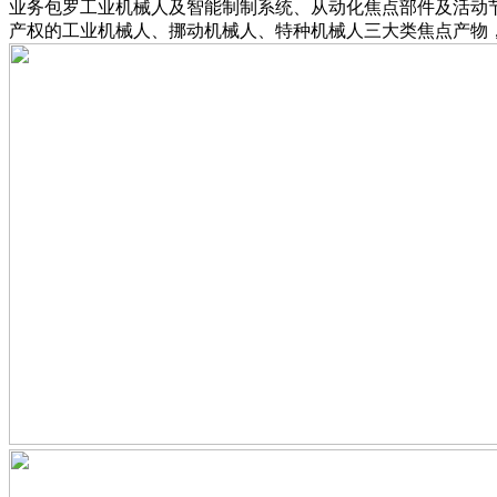
业务包罗工业机械人及智能制制系统、从动化焦点部件及活动
产权的工业机械人、挪动机械人、特种机械人三大类焦点产物