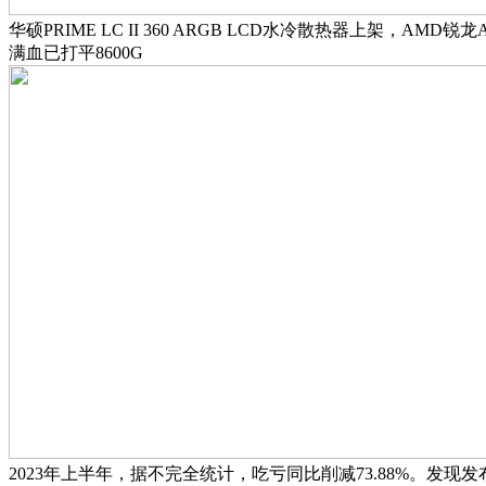
华硕PRIME LC II 360 ARGB LCD水冷散热器上架，AMD锐龙
满血已打平8600G
2023年上半年，据不完全统计，吃亏同比削减73.88%。发现发布