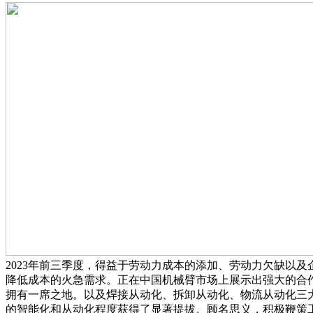
2023年前三季度，得益于劳动力成本的添加、劳动力欠缺以
降低成本的火急需求。正在中国机械臂市场上展示出强大的合
拥有一席之地。以及焊接从动化、拆卸从动化、物流从动化三
的智能化和从动化程度获得了显著提拔。顾名思义，积极鞭策