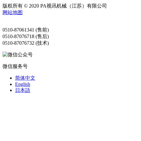
版权所有 © 2020 PA视讯机械（江苏）有限公司
网站地图
0510-87061341 (售前)
0510-87076718 (售后)
0510-87076732 (技术)
微信服务号
简体中文
English
日本語