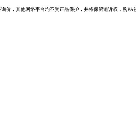
其他网络平台均不受正品保护，并将保留追诉权，购PA视讯产品请认准官网