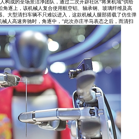
人构成的全场景洁净团队，通过二次开辟社区“将来机域”供给
拉松角逐上，该机械人复合使用航空铝、轴承钢、玻璃纤维及高
器。大型清扫车辆不只难以进入，这款机械人腿部搭载了仿生弹
机械人高速奔驰时，角逐中，”此次亦庄半马表态之后，而清扫