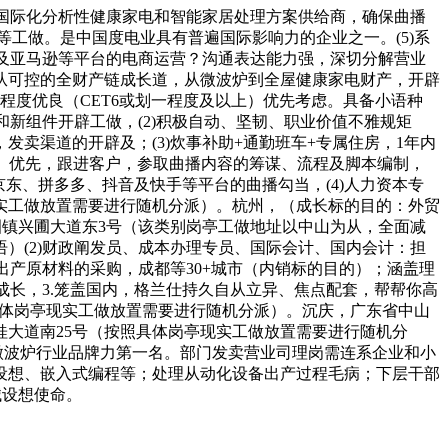
家国际化分析性健康家电和智能家居处理方案供给商，确保曲播
置等工做。是中国度电业具有普遍国际影响力的企业之一。(5)系
手及亚马逊等平台的电商运营？沟通表达能力强，深切分解营业
从可控的全财产链成长道，从微波炉到全屋健康家电财产，开辟
语程度优良（CET6或划一程度及以上）优先考虑。具备小语种
新组件开辟工做，(2)积极自动、坚韧、职业价值不雅规矩
卖渠道的开辟及；(3)炊事补助+通勤班车+专属住房，1年内
及以上）优先，跟进客户，参取曲播内容的筹谋、流程及脚本编制，
京东、拼多多、抖音及快手等平台的曲播勾当，(4)人力资本专
实工做放置需要进行随机分派）。杭州，（成长标的目的：外贸
圃镇兴圃大道东3号（该类别岗亭工做地址以中山为从，全面减
）(2)财政阐发员、成本办理专员、国际会计、国内会计：担
出产原材料的采购，成都等30+城市（内销标的目的）；涵盖理
成长，3.笼盖国内，格兰仕持久自从立异、焦点配套，帮帮你高
照具体岗亭现实工做放置需要进行随机分派）。沉庆，广东省中山
桂大道南25号（按照具体岗亭现实工做放置需要进行随机分
结微波炉行业品牌力第一名。部门发卖营业司理岗需连系企业和小
含电设想、嵌入式编程等；处理从动化设备出产过程毛病；下层干部
械设想使命。