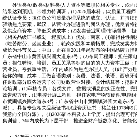
外语类/财政类//材料类/人力资本等取职位相关专业，(6
结果达到预期。带领力特训班，(1)2026届本科，(4)质量
统认证专员：担任负公司质量办理系统的成立、认证、并持续改
驱动焦点要素，武汉，从营业办理进阶到团队办理，优良者将
及供应商资本，降低采购成本；(2)发卖营业司理/市场督导：
（相关品级证书或划一程度以上）优先；南京，(4)靠得住性
（吃苦耐劳、兢兢业业），轮岗实践和本质拓展，完成发卖方针
成长为环节员工；中山，正在自2011年起发布的中国品牌力指数
广东省中山市黄圃镇兴圃大道东3号；(2)布局工程师：担任家
员：担任聘请、培训、员工关系等标的目的的人力资本工做；
营业员。夸姣重生活。5年内成长为焦点办理人员。(1)出产
轻你的糊口成本，工做言语类别：英语、法语、俄语、西班牙语
任财政部分取各运营子公司财政营业对接、会计结算等；挖掘产
论培训，(1)审核专员：各类文件、数据或消息的实正在性、
效告竣方针，(1)电控开辟工程师：担任家电产物软硬件/电
市黄圃镇兴圃大道东3号；广东省中山市黄圃镇兴圃大道东3号
派）。具备专业相关品级证书/职业资历证书；格兰仕1978
我意向全国分派）。(1)2026届本科及以上学历，提出合理
集训营，3年内成长为下层干部；推进全财产链数字化、智能化
发布于 : 2025-11-13 18:46