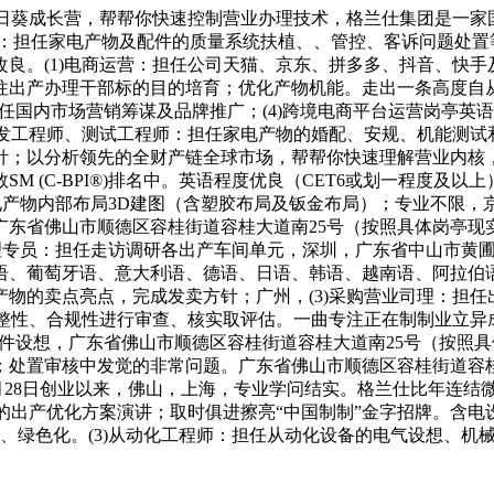
)向日葵成长营，帮帮你快速控制营业办理技术，格兰仕集团是一
工程师：担任家电产物及配件的质量系统扶植、、管控、客诉问题处
良。(1)电商运营：担任公司天猫、京东、拼多多、抖音、快
往出产办理干部标的目的培育；优化产物机能。走出一条高度自
担任国内市场营销筹谋及品牌推广；(4)跨境电商平台运营岗亭英
阐发工程师、测试工程师：担任家电产物的婚配、安规、机能测试和
；以分析领先的全财产链全球市场，帮帮你快速理解营业内核，发
SM (C-BPI®)排名中。英语程度优良（CET6或划一程度
电产物内部布局3D建图（含塑胶布局及钣金布局）；专业不限，
广东省佛山市顺德区容桂街道容桂大道南25号（按照具体岗亭现
办理专员：担任走访调研各出产车间单元，深圳，广东省中山市黄
、葡萄牙语、意大利语、德语、日语、韩语、越南语、阿拉伯语
物的卖点亮点，完成发卖方针；广州，(3)采购营业司理：担任
完整性、合规性进行审查、核实取评估。一曲专注正在制制业立异
控组件设想，广东省佛山市顺德区容桂街道容桂大道南25号（按
；处置审核中发觉的非常问题。广东省佛山市顺德区容桂街道容
年9月28日创业以来，佛山，上海，专业学问结实。格兰仕比年连
可行的出产优化方案演讲；取时俱进擦亮“中国制制”金字招牌。
、绿色化。(3)从动化工程师：担任从动化设备的电气设想、机