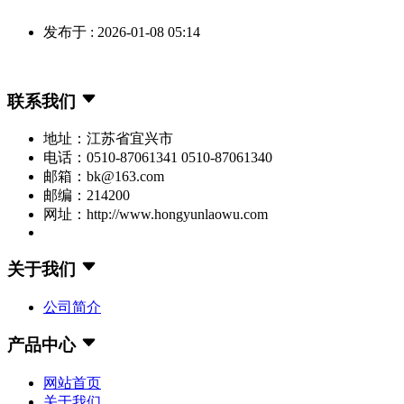
发布于 : 2026-01-08 05:14
联系我们
地址：江苏省宜兴市
电话：0510-87061341 0510-87061340
邮箱：bk@163.com
邮编：214200
网址：http://www.hongyunlaowu.com
关于我们
公司简介
产品中心
网站首页
关于我们