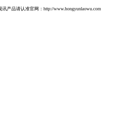
：http://www.hongyunlaowu.com