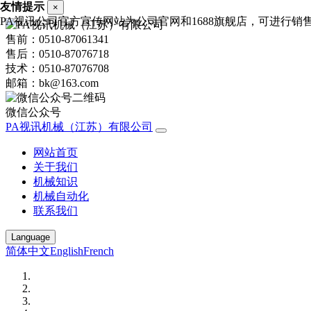
友情提示
×
PA视讯公司官方宣传网站为公司官网和1688旗舰店，可进行销售询价，
售前：0510-87061341
售后：0510-87076718
技术：0510-87076708
邮箱：bk@163.com
微信公众号
PA视讯机械（江苏）有限公司
网站首页
关于我们
机械知识
机械自动化
联系我们
Language
简体中文
English
French