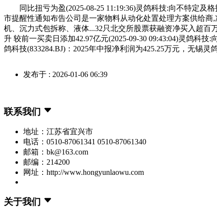
同比扭亏为盈(2025-08-25 11:19:36)灵鸽科技
市提醒性通知布告公司是一家物料从动化处置处理方案供给商,
机、沉力式包拆称、液体...32只北交所股票获融资净买入超百万元(202
升 较前一买卖日添加42.97亿元(2025-09-30 09:43:04
鸽科技(833284.BJ)：2025年中报净利润为425.2
发布于 : 2026-01-06 06:39
联系我们
地址：江苏省宜兴市
电话：0510-87061341 0510-87061340
邮箱：bk@163.com
邮编：214200
网址：http://www.hongyunlaowu.com
关于我们