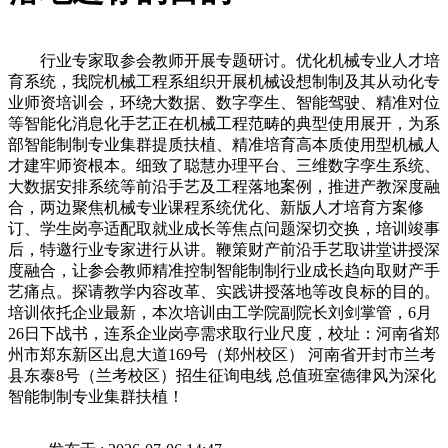
行业专家取参会教师开展专题研讨。优化机械专业人才培
育系统，我院机械工程系组织开展机械设想制制及其从动化专
业师资培训会，环绕大数据、数字孪生、智能驾驶、精准对位
等智能化消息化手艺正在机械工程范畴的典型使用展开，为系
部智能制制专业集群提质扶植、精准培育高本质使用型机械人
才建牢师资根本。细致了聪慧办理平台、三维数字孪生系统、
大数据安排系统等前沿手艺及工程落地案例，推进产教深度融
合，两边聚焦机械专业课程系统优化、新版人才培育方案修
订、学生岗亭适配取就业成长等焦点问题深切交换，培训竣事
后，特邀行业专家进行从讲。鞭策财产前沿手艺取讲堂讲授深
度融合，让参会教师精准控制智能制制行业成长趋向取财产手
艺痛点。探请教学内容改革、实践讲授落地等改良标的目的。
培训依托企业最新，本次培训由工学院副院长刘剑掌管，6月
26日下战书，连系企业岗亭需求取行业尺度，校址：河南省郑
州市郑东新区出息大道169号（郑州校区） 河南省开封市兰考
县东泰8号（兰考校区）招生征询电线 总值班室德律风为深化
智能制制专业集群扶植！