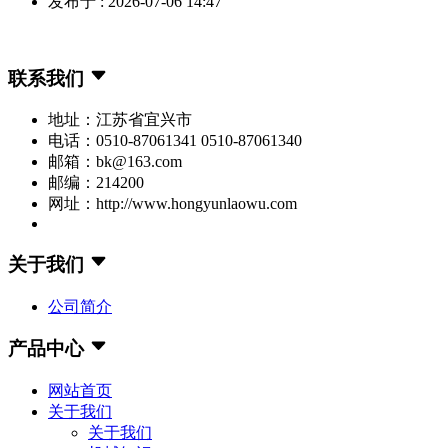
发布于 : 2026-07-06 14:47
联系我们
地址：江苏省宜兴市
电话：0510-87061341 0510-87061340
邮箱：bk@163.com
邮编：214200
网址：http://www.hongyunlaowu.com
关于我们
公司简介
产品中心
网站首页
关于我们
关于我们