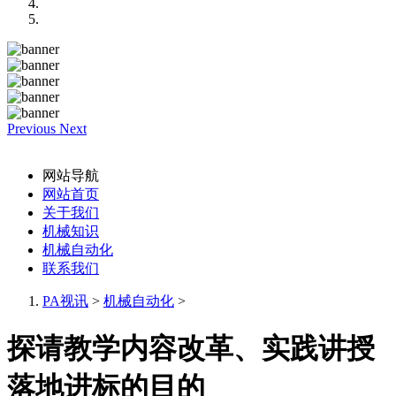
Previous
Next
网站导航
网站首页
关于我们
机械知识
机械自动化
联系我们
PA视讯
>
机械自动化
>
探请教学内容改革、实践讲授
落地进标的目的