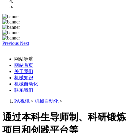
Previous
Next
网站导航
网站首页
关于我们
机械知识
机械自动化
联系我们
PA视讯
>
机械自动化
>
通过本科生导师制、科研锻炼
项目和创践平台等