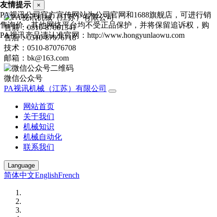
友情提示
×
PA视讯公司官方宣传网站为公司官网和1688旗舰店，可进行销
售询价，其他网络平台均不受正品保护，并将保留追诉权，购
售前：0510-87061341
PA视讯产品请认准官网：http://www.hongyunlaowu.com
售后：0510-87076718
技术：0510-87076708
邮箱：bk@163.com
微信公众号
PA视讯机械（江苏）有限公司
网站首页
关于我们
机械知识
机械自动化
联系我们
Language
简体中文
English
French