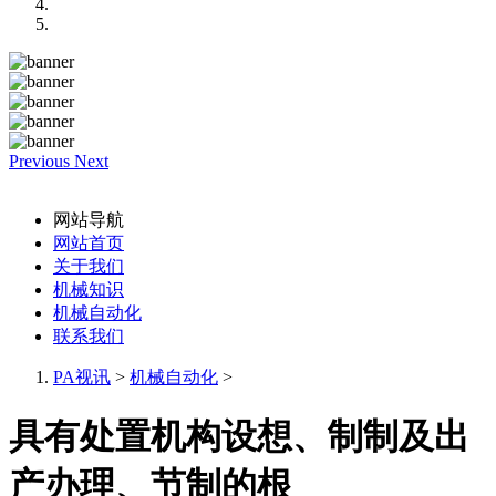
Previous
Next
网站导航
网站首页
关于我们
机械知识
机械自动化
联系我们
PA视讯
>
机械自动化
>
具有处置机构设想、制制及出
产办理、节制的根