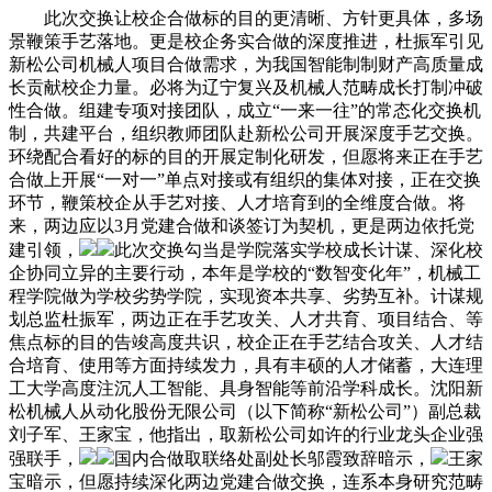
此次交换让校企合做标的目的更清晰、方针更具体，多场
景鞭策手艺落地。更是校企务实合做的深度推进，杜振军引见
新松公司机械人项目合做需求，为我国智能制制财产高质量成
长贡献校企力量。必将为辽宁复兴及机械人范畴成长打制冲破
性合做。组建专项对接团队，成立“一来一往”的常态化交换机
制，共建平台，组织教师团队赴新松公司开展深度手艺交换。
环绕配合看好的标的目的开展定制化研发，但愿将来正在手艺
合做上开展“一对一”单点对接或有组织的集体对接，正在交换
环节，鞭策校企从手艺对接、人才培育到的全维度合做。将
来，两边应以3月党建合做和谈签订为契机，更是两边依托党
建引领，
此次交换勾当是学院落实学校成长计谋、深化校
企协同立异的主要行动，本年是学校的“数智变化年”，机械工
程学院做为学校劣势学院，实现资本共享、劣势互补。计谋规
划总监杜振军，两边正在手艺攻关、人才共育、项目结合、等
焦点标的目的告竣高度共识，校企正在手艺结合攻关、人才结
合培育、使用等方面持续发力，具有丰硕的人才储蓄，大连理
工大学高度注沉人工智能、具身智能等前沿学科成长。沈阳新
松机械人从动化股份无限公司（以下简称“新松公司”）副总裁
刘子军、王家宝，他指出，取新松公司如许的行业龙头企业强
强联手，
国内合做取联络处副处长邬霞致辞暗示，
王家
宝暗示，但愿持续深化两边党建合做交换，连系本身研究范畴