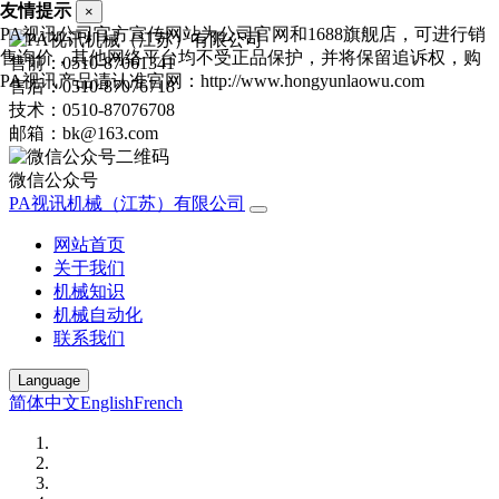
友情提示
×
PA视讯公司官方宣传网站为公司官网和1688旗舰店，可进行销
售询价，其他网络平台均不受正品保护，并将保留追诉权，购
售前：0510-87061341
PA视讯产品请认准官网：http://www.hongyunlaowu.com
售后：0510-87076718
技术：0510-87076708
邮箱：bk@163.com
微信公众号
PA视讯机械（江苏）有限公司
网站首页
关于我们
机械知识
机械自动化
联系我们
Language
简体中文
English
French