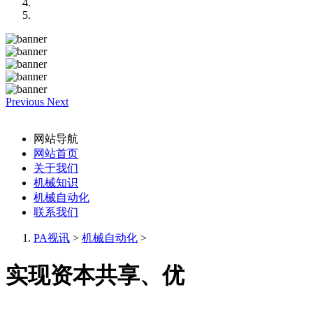
Previous
Next
网站导航
网站首页
关于我们
机械知识
机械自动化
联系我们
PA视讯
>
机械自动化
>
实现资本共享、优