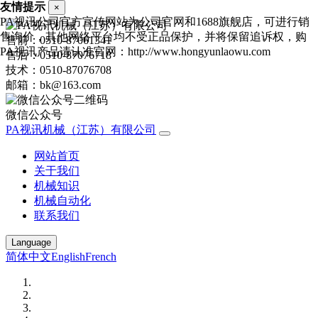
友情提示
×
PA视讯公司官方宣传网站为公司官网和1688旗舰店，可进行销
售询价，其他网络平台均不受正品保护，并将保留追诉权，购
售前：0510-87061341
PA视讯产品请认准官网：http://www.hongyunlaowu.com
售后：0510-87076718
技术：0510-87076708
邮箱：bk@163.com
微信公众号
PA视讯机械（江苏）有限公司
网站首页
关于我们
机械知识
机械自动化
联系我们
Language
简体中文
English
French