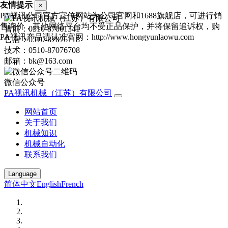
友情提示
×
PA视讯公司官方宣传网站为公司官网和1688旗舰店，可进行销
售询价，其他网络平台均不受正品保护，并将保留追诉权，购
售前：0510-87061341
PA视讯产品请认准官网：http://www.hongyunlaowu.com
售后：0510-87076718
技术：0510-87076708
邮箱：bk@163.com
微信公众号
PA视讯机械（江苏）有限公司
网站首页
关于我们
机械知识
机械自动化
联系我们
Language
简体中文
English
French