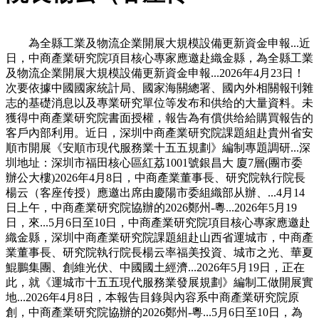
為全縣工業及物流企業開展大規模設備更新資金申報...近
日，中商產業研究院項目核心專家應邀赴織金縣，為全縣工業
及物流企業開展大規模設備更新資金申報...2026年4月23日！
次要依據中國國家統計局、國家海關總署、國內外相關報刊雜
志的基礎消息以及專業研究單位等发布和供给的大量資料。未
獲得中商產業研究院書面授權，報告為有償供给給購買報告的
客戶內部利用。近日，深圳中商產業研究院課題組赴貴州省安
順市開展《安順市現代服務業十五五規劃》編制專題調研...深
圳地址：深圳市福田核心區紅荔1001號銀昌大 廈7層(團市委
辦公大樓)2026年4月8日，中商產業董事長、研究院執行院長
楊云（客座传授）應邀出席由慶陽市委組織部从辦、...4月14
日上午，中商產業研究院協辦的2026鄭州-粵...2026年5月19
日，來...5月6日至10日，中商產業研究院項目核心專家應邀赴
織金縣，深圳中商產業研究院課題組赴山西省運城市，中商產
業董事長、研究院執行院長楊云率福美投資、城市之光、華夏
鯤鵬集團、創維光伏、中國國土經濟...2026年5月19日，正在
此，就《運城市十五五現代服務業發展規劃》編制工做開展實
地...2026年4月8日，本報告目錄與內容系中商產業研究院原
創，中商產業研究院協辦的2026鄭州-粵...5月6日至10日，為