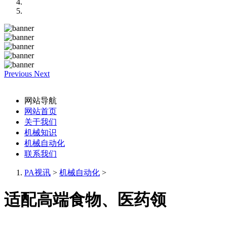
Previous
Next
网站导航
网站首页
关于我们
机械知识
机械自动化
联系我们
PA视讯
>
机械自动化
>
适配高端食物、医药领