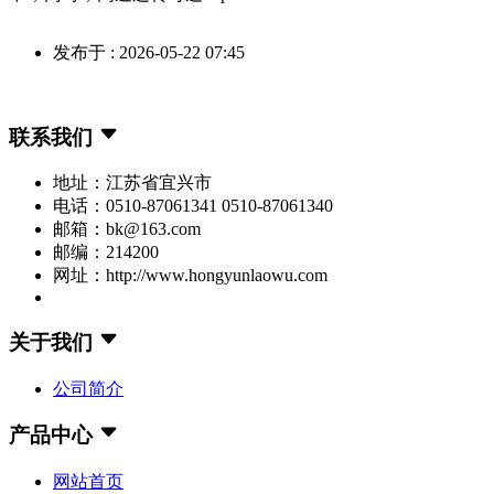
发布于 : 2026-05-22 07:45
联系我们
地址：江苏省宜兴市
电话：0510-87061341 0510-87061340
邮箱：bk@163.com
邮编：214200
网址：http://www.hongyunlaowu.com
关于我们
公司简介
产品中心
网站首页