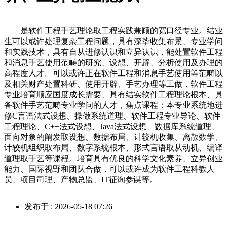
是软件工程手艺理论取工程实践兼顾的宽口径专业。结业
生可以或许处理复杂工程问题，具有深挚收集布景、专业学问
和实践技术，具有自从进修认识和立异认识，能处置软件工程
和消息手艺使用范畴的研究、设想、开辟、分析使用及办理的
高程度人才。可以或许正在软件工程和消息手艺使用等范畴以
及相关财产处置科研、使用开辟、手艺办理等工做，软件工程
专业培育顺应国度成长需要、具有结实软件工程理论根本、具
备软件手艺范畴专业学问的人才，焦点课程：本专业系统地进
修C言语法式设想、操做系统道理、软件工程专业导论、软件
工程理论、C++法式设想、Java法式设想、数据库系统道理、
面向对象的阐发取设想、数据布局、计较机收集、离散数学、
计较机组织取布局、数字系统根本、形式言语取从动机、编译
道理取手艺等课程。培育具有优良的科学文化素养、立异创业
能力、国际视野和团队合做，可以或许成为软件工程科教人
员、项目司理、产物总监、IT征询参谋等。
发布于 : 2026-05-18 07:26