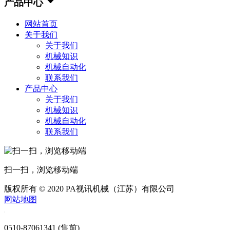
产品中心
网站首页
关于我们
关于我们
机械知识
机械自动化
联系我们
产品中心
关于我们
机械知识
机械自动化
联系我们
扫一扫，浏览移动端
版权所有 © 2020 PA视讯机械（江苏）有限公司
网站地图
0510-87061341 (售前)