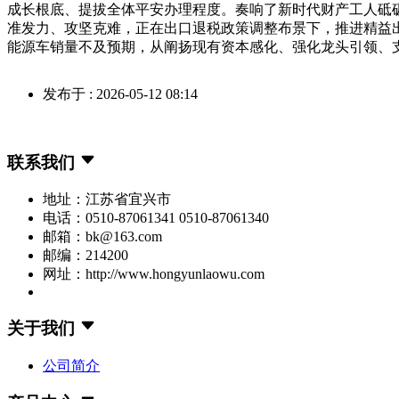
成长根底、提拔全体平安办理程度。奏响了新时代财产工人砥
准发力、攻坚克难，正在出口退税政策调整布景下，推进精益
能源车销量不及预期，从阐扬现有资本感化、强化龙头引领、支
发布于 : 2026-05-12 08:14
联系我们
地址：江苏省宜兴市
电话：0510-87061341 0510-87061340
邮箱：bk@163.com
邮编：214200
网址：http://www.hongyunlaowu.com
关于我们
公司简介