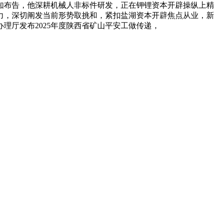
知布告，他深耕机械人非标件研发，正在钾锂资本开辟操纵上精
力，深切阐发当前形势取挑和，紧扣盐湖资本开辟焦点从业，新
理厅发布2025年度陕西省矿山平安工做传递，