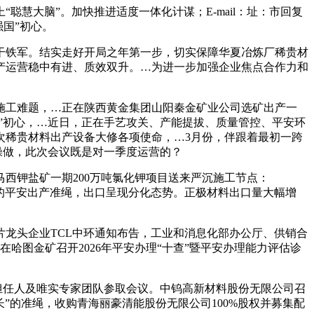
大脑”。加快推进适度一体化计谋；E-mail：址：市回复
强国”初心。
铁军。结实走好开局之年第一步，切实保障华夏冶炼厂稀贵材
产运营稳中有进、质效双升。…为进一步加强企业焦点合作力和
工难题，…正在陕西黄金集团山阳秦金矿业公司选矿出产一
”初心，…近日，正在手艺攻关、产能提拔、质量管控、平安环
次稀贵材料出产设备大修各项使命，…3月份，伴跟着最初一跨
操做，此次会议既是对一季度运营的？
西钾盐矿一期200万吨氯化钾项目送来严沉施工节点：
理”的平安出产准绳，出口呈现分化态势。正极材料出口量大幅增
龙头企业TCL中环通知布告，工业和消息化部办公厅、供销合
哈图金矿召开2026年平安办理“十查”暨平安办理能力评估诊
担任人及唯实专家团队参取会议。中钨高新材料股份无限公司召
”的准绳，收购青海丽豪清能股份无限公司100%股权并募集配