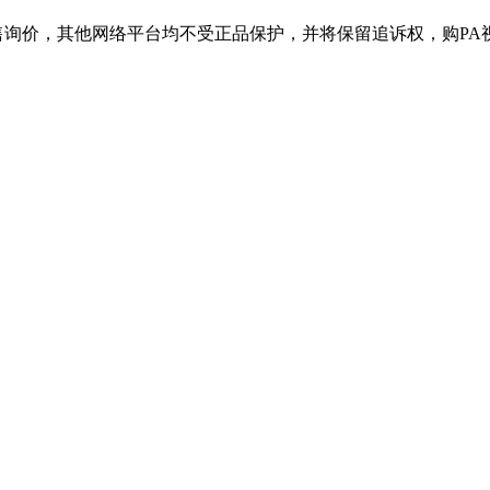
其他网络平台均不受正品保护，并将保留追诉权，购PA视讯产品请认准官网