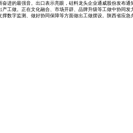
砺奋进的最强音。出口表示亮眼，硅料龙头企业通威股份发布通
出产工做。正在文化融合、市场开辟、品牌升级等工做中协同发
撑数字监测、做好协同保障等方面做出工做摆设。陕西省应急办