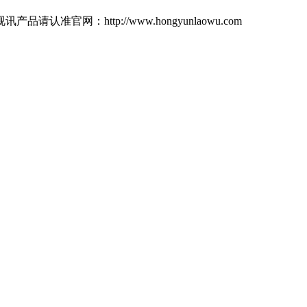
：http://www.hongyunlaowu.com