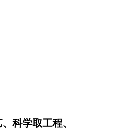
艺、科学取工程、