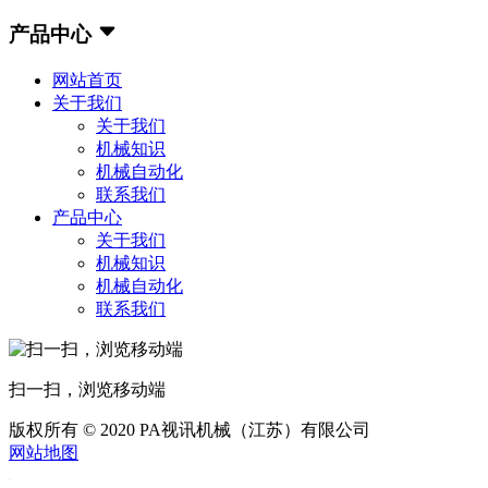
产品中心
网站首页
关于我们
关于我们
机械知识
机械自动化
联系我们
产品中心
关于我们
机械知识
机械自动化
联系我们
扫一扫，浏览移动端
版权所有 © 2020 PA视讯机械（江苏）有限公司
网站地图