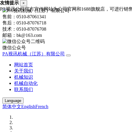
友情提示
×
PA视讯公司官方宣传网站为公司官网和1688旗舰店，可进行销售询价，
售前：0510-87061341
售后：0510-87076718
技术：0510-87076708
邮箱：bk@163.com
微信公众号
PA视讯机械（江苏）有限公司
网站首页
关于我们
机械知识
机械自动化
联系我们
Language
简体中文
English
French