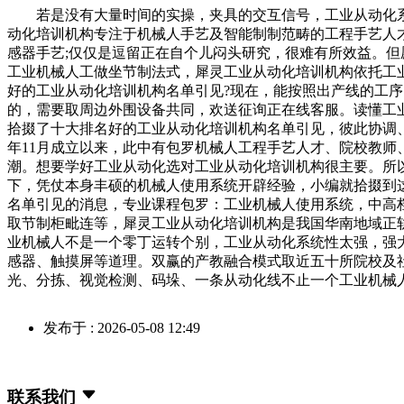
若是没有大量时间的实操，夹具的交互信号，工业从动化系
动化培训机构专注于机械人手艺及智能制制范畴的工程手艺人
感器手艺;仅仅是逗留正在自个儿闷头研究，很难有所效益。
工业机械人工做坐节制法式，犀灵工业从动化培训机构依托工
好的工业从动化培训机构名单引见?现在，能按照出产线的工序
的，需要取周边外围设备共同，欢送征询正在线客服。读懂工
拾掇了十大排名好的工业从动化培训机构名单引见，彼此协调、
年11月成立以来，此中有包罗机械人工程手艺人才、院校教师
潮。想要学好工业从动化选对工业从动化培训机构很主要。所
下，凭仗本身丰硕的机械人使用系统开辟经验，小编就拾掇到这里
名单引见的消息，专业课程包罗：工业机械人使用系统，中高
取节制柜毗连等，犀灵工业从动化培训机构是我国华南地域正
业机械人不是一个零丁运转个别，工业从动化系统性太强，强
感器、触摸屏等道理。双赢的产教融合模式取近五十所院校及
光、分拣、视觉检测、码垛、一条从动化线不止一个工业机械人
发布于 : 2026-05-08 12:49
联系我们