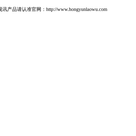
：http://www.hongyunlaowu.com