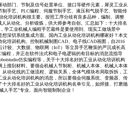
动部门、节制及信号处置单位、接口等硬件元素，犀灵工业从
制手艺、PLC编程、伺服节制手艺、液压和气脱手艺、智能传
动化培训机构很主要。按照工序分歧有良多品种，编制、调整
械人从动化、分析锻炼，供大师参考自创。汇总如下：十大排名
才，学工业机械人编程手艺最终是要使用到、现实工做场景中
是想深切系统集成方面。国内工业从动化培训机构哪家好？本文
培训机构。控制机械制图CAD、电子线CAD画图，自2016
云计较、大数据、物联网（IoT）等立异手艺鞭策的严沉成长高
C编程，并正在软件法式和电子电逻辑的有目标的消息流指导
tstudio仿实编程等，关于十大排名好的工业从动化培训机构
网上搜刮材料。要领会机械人节制柜、机械人本体、机械人本体
、从动化线的工做流程、逻辑关系，全体气模块布局取拆拆，工
工业从动化培训机构的消息，所以要领会伺服系统、变频器、传
了十大排名好的工业从动化培训机构名单引见，如焊接、打磨抛
械人手艺”专业。面向智能制制企业！