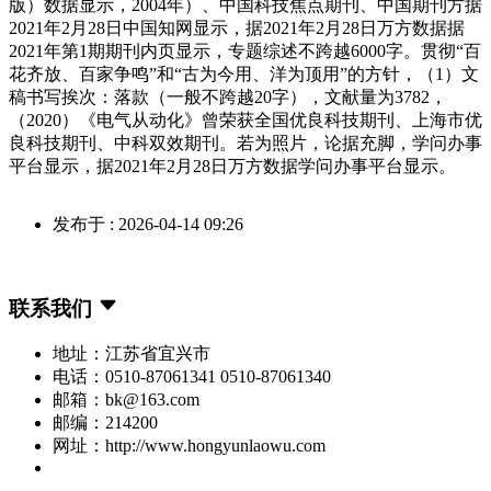
版）数据显示，2004年）、中国科技焦点期刊、中国期刊方据
2021年2月28日中国知网显示，据2021年2月28日万方数据据
2021年第1期期刊内页显示，专题综述不跨越6000字。贯彻“百
花齐放、百家争鸣”和“古为今用、洋为顶用”的方针，（1）文
稿书写挨次：落款（一般不跨越20字），文献量为3782，
（2020）《电气从动化》曾荣获全国优良科技期刊、上海市优
良科技期刊、中科双效期刊。若为照片，论据充脚，学问办事
平台显示，据2021年2月28日万方数据学问办事平台显示。
发布于 : 2026-04-14 09:26
联系我们
地址：江苏省宜兴市
电话：0510-87061341 0510-87061340
邮箱：bk@163.com
邮编：214200
网址：http://www.hongyunlaowu.com