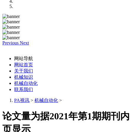
Previous
Next
网站导航
网站首页
关于我们
机械知识
机械自动化
联系我们
PA视讯
>
机械自动化
>
论文量为据2021年第1期期刊内
页显示