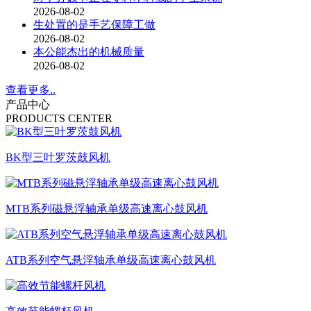
2026-08-02
生处置的是手艺保障工做
2026-08-02
本公能杰出的机械质量
2026-08-02
查看更多..
产品中心
PRODUCTS CENTER
BK型三叶罗茨鼓风机
MTB系列磁悬浮轴承单级高速离心鼓风机
ATB系列空气悬浮轴承单级高速离心鼓风机